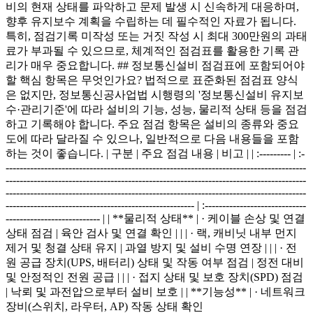
비의 현재 상태를 파악하고 문제 발생 시 신속하게 대응하며,
향후 유지보수 계획을 수립하는 데 필수적인 자료가 됩니다.
특히, 점검기록 미작성 또는 거짓 작성 시 최대 300만원의 과태
료가 부과될 수 있으므로, 체계적인 점검표를 활용한 기록 관
리가 매우 중요합니다. ## 정보통신설비 점검표에 포함되어야
할 핵심 항목은 무엇인가요? 법적으로 표준화된 점검표 양식
은 없지만, 정보통신공사업법 시행령의 '정보통신설비 유지보
수·관리기준'에 따라 설비의 기능, 성능, 물리적 상태 등을 점검
하고 기록해야 합니다. 주요 점검 항목은 설비의 종류와 중요
도에 따라 달라질 수 있으나, 일반적으로 다음 내용들을 포함
하는 것이 좋습니다. | 구분 | 주요 점검 내용 | 비고 | | :--------- | :-
--------------------------------------------------------------------------------------
--------------------------------------------------------------------------------------
--------------------------------------------------------------------------------------
------------------------------------------------------ | :-----------------------------
--------------------------- | | **물리적 상태** | · 케이블 손상 및 연결
상태 점검 | 육안 검사 및 연결 확인 | | | · 랙, 캐비닛 내부 먼지
제거 및 청결 상태 유지 | 과열 방지 및 설비 수명 연장 | | | · 전
원 공급 장치(UPS, 배터리) 상태 및 작동 여부 점검 | 정전 대비
및 안정적인 전원 공급 | | | · 접지 상태 및 보호 장치(SPD) 점검
| 낙뢰 및 과전압으로부터 설비 보호 | | **기능성** | · 네트워크
장비(스위치, 라우터, AP) 작동 상태 확인