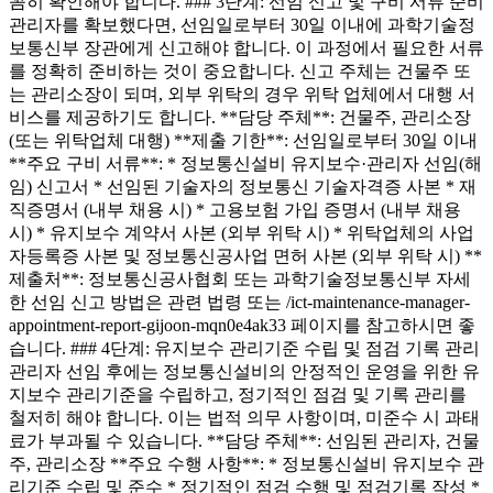
꼼히 확인해야 합니다. ### 3단계: 선임 신고 및 구비 서류 준비
관리자를 확보했다면, 선임일로부터 30일 이내에 과학기술정
보통신부 장관에게 신고해야 합니다. 이 과정에서 필요한 서류
를 정확히 준비하는 것이 중요합니다. 신고 주체는 건물주 또
는 관리소장이 되며, 외부 위탁의 경우 위탁 업체에서 대행 서
비스를 제공하기도 합니다. **담당 주체**: 건물주, 관리소장
(또는 위탁업체 대행) **제출 기한**: 선임일로부터 30일 이내
**주요 구비 서류**: * 정보통신설비 유지보수·관리자 선임(해
임) 신고서 * 선임된 기술자의 정보통신 기술자격증 사본 * 재
직증명서 (내부 채용 시) * 고용보험 가입 증명서 (내부 채용
시) * 유지보수 계약서 사본 (외부 위탁 시) * 위탁업체의 사업
자등록증 사본 및 정보통신공사업 면허 사본 (외부 위탁 시) **
제출처**: 정보통신공사협회 또는 과학기술정보통신부 자세
한 선임 신고 방법은 관련 법령 또는 /ict-maintenance-manager-
appointment-report-gijoon-mqn0e4ak33 페이지를 참고하시면 좋
습니다. ### 4단계: 유지보수 관리기준 수립 및 점검 기록 관리
관리자 선임 후에는 정보통신설비의 안정적인 운영을 위한 유
지보수 관리기준을 수립하고, 정기적인 점검 및 기록 관리를
철저히 해야 합니다. 이는 법적 의무 사항이며, 미준수 시 과태
료가 부과될 수 있습니다. **담당 주체**: 선임된 관리자, 건물
주, 관리소장 **주요 수행 사항**: * 정보통신설비 유지보수 관
리기준 수립 및 준수 * 정기적인 점검 수행 및 점검기록 작성 *