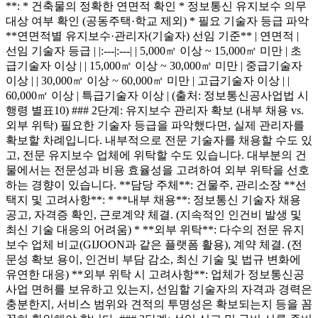
**: * 건축물의 정확한 연면적 확인 * 정보통신 유지보수 의무
대상 여부 확인 (공동주택·학교 제외) * 필요 기술자 등급 파악
**연면적별 유지보수·관리자(기술자) 선임 기준** | 연면적 |
선임 기술자 등급 | |:---|:---| | 5,000㎡ 이상 ~ 15,000㎡ 미만 | 초
급기술자 이상 | | 15,000㎡ 이상 ~ 30,000㎡ 미만 | 중급기술자
이상 | | 30,000㎡ 이상 ~ 60,000㎡ 미만 | 고급기술자 이상 | |
60,000㎡ 이상 | 특급기술자 이상 | (출처: 정보통신공사업법 시
행령 별표10) ### 2단계: 유지보수 관리자 확보 (내부 채용 vs.
외부 위탁) 필요한 기술자 등급을 파악했다면, 실제 관리자를
확보할 차례입니다. 내부적으로 전문 기술자를 채용할 수도 있
고, 전문 유지보수 업체에 위탁할 수도 있습니다. 대부분의 건
물에서는 전문성과 비용 효율성을 고려하여 외부 위탁을 선호
하는 경향이 있습니다. **담당 주체**: 건물주, 관리소장 **선
택지 및 고려사항**: * **내부 채용**: 정보통신 기술자 채용
공고, 자격증 확인, 근로계약 체결. (지속적인 인건비 발생 및
최신 기술 대응의 어려움) * **외부 위탁**: 다수의 전문 유지
보수 업체 비교(GIJOON과 같은 플랫폼 활용), 계약 체결. (전
문성 확보 용이, 인건비 부담 감소, 최신 기술 및 법규 변화에
유연한 대응) **외부 위탁 시 고려사항**: 업체가 정보통신공
사업 면허를 보유하고 있는지, 선임할 기술자의 자격과 경력은
충분한지, 서비스 범위와 견적의 투명성은 확보되는지 등을 꼼