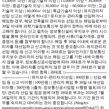
15,000㎡ 미만 | 초급기술자 이상 | | 15,000㎡ 이상 ~ 30,000㎡
미만 | 중급기술자 이상 | | 30,000㎡ 이상 ~ 60,000㎡ 미만 | 고급
기술자 이상 | | 60,000㎡ 이상 | 특급기술자 이상 | 유지관리자
선임 신고는 어떻게 하나요? 유지보수·관리자를 선임하거나
해임한 경우, 해당 건축물의 관리자는 선임 또는 해임일로부터
30일 이내에 과학기술정보통신부 장관이 정하는 바에 따라 신
고해야 합니다. 신고 절차는 정보통신설비 유지보수 관리 시스
템을 통해 온라인으로 진행되며, 관련 서류(기술자격증, 경력
증명서 등)를 첨부해야 합니다. 해임 후 30일 이내에 새로운 관
리자를 재선임하고 신고하는 것 또한 중요합니다. 유지관리자
선임·해임 등 신고 미이행 시 과태료는 얼마인가요? 정보통신
유지보수·관리자의 선임 또는 해임 신고를 기한 내에 이행하
지 않을 경우, 정보통신공사업법에 따라 과태료가 부과됩니다.
또한, 아예 관리자를 선임하지 않은 경우 더 큰 과태료가 발생
할 수 있습니다. | 위반 항목 | 과태료 | |----------------------------------
---|------------------| | 유지보수·관리자 미선임 | 300만원 | | 선임·해
임 등 신고 미이행 | 100만원 | | 관리자 해임 후 30일 내 재선임
미이행 | 300만원 | (출처: 정보통신공사업법 시행령 별표10) 다
만, 관리자 선임 및 점검 등에 대한 과태료 부과는 2026년 7월
18일까지 계도 기간이 적용되어 유예됩니다. 이 기간 동안 의
무를 숙지하고 대비하는 것이 중요합니다. (/blog/ict-
maintenance-penalty-types-grace-period-gijoon-mqn097uh477) 정