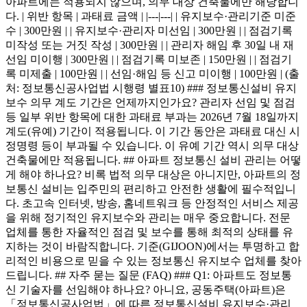
아파트에는 적용되지 않으며, 의무 대상 건축물에만 해당합니
다. | 위반 항목 | 과태료 금액 | |---|---| | 유지보수·관리기준 미준
수 | 300만원 | | 유지보수·관리자 미선임 | 300만원 | | 점검기록
미작성 또는 거짓 작성 | 300만원 | | 관리자 해임 후 30일 내 재
선임 미이행 | 300만원 | | 점검기록 미보존 | 150만원 | | 점검기
록 미제출 | 100만원 | | 선임·해임 등 신고 미이행 | 100만원 | (출
처: 정보통신공사업법 시행령 별표10) ### 정보통신설비 유지
보수 의무 계도 기간은 언제까지인가요? 관리자 선임 및 점검
등 일부 위반 항목에 대한 과태료 부과는 2026년 7월 18일까지
계도(유예) 기간이 적용됩니다. 이 기간 동안은 과태료 대신 시
정명령 등이 부과될 수 있습니다. 이 유예 기간 역시 의무 대상
건축물에만 적용됩니다. ## 아파트 정보통신 설비 관리는 어떻
게 해야 하나요? 비록 법적 의무 대상은 아니지만, 아파트의 정
보통신 설비는 입주민의 편리하고 안전한 생활에 필수적입니
다. 초고속 인터넷, 방송, 홈네트워크 등 안정적인 서비스 제공
을 위해 정기적인 유지보수와 관리는 매우 중요합니다. 전문
업체를 통한 자율적인 점검 및 보수를 통해 최적의 상태를 유
지하는 것이 바람직합니다. 기준(GIJOON)에서는 투명하고 합
리적인 비용으로 믿을 수 있는 정보통신 유지보수 업체를 찾아
드립니다. ## 자주 묻는 질문 (FAQ) ### Q1: 아파트도 정보통
신 기술자를 선임해야 하나요? 아니요, 공동주택(아파트)은
「정보통신공사업법」에 따른 정보통신설비 유지보수·관리