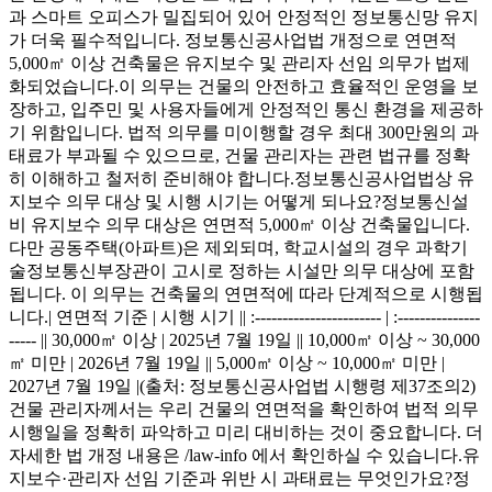
과 스마트 오피스가 밀집되어 있어 안정적인 정보통신망 유지
가 더욱 필수적입니다. 정보통신공사업법 개정으로 연면적
5,000㎡ 이상 건축물은 유지보수 및 관리자 선임 의무가 법제
화되었습니다.이 의무는 건물의 안전하고 효율적인 운영을 보
장하고, 입주민 및 사용자들에게 안정적인 통신 환경을 제공하
기 위함입니다. 법적 의무를 미이행할 경우 최대 300만원의 과
태료가 부과될 수 있으므로, 건물 관리자는 관련 법규를 정확
히 이해하고 철저히 준비해야 합니다.정보통신공사업법상 유
지보수 의무 대상 및 시행 시기는 어떻게 되나요?정보통신설
비 유지보수 의무 대상은 연면적 5,000㎡ 이상 건축물입니다.
다만 공동주택(아파트)은 제외되며, 학교시설의 경우 과학기
술정보통신부장관이 고시로 정하는 시설만 의무 대상에 포함
됩니다. 이 의무는 건축물의 연면적에 따라 단계적으로 시행됩
니다.| 연면적 기준 | 시행 시기 || :----------------------- | :---------------
----- || 30,000㎡ 이상 | 2025년 7월 19일 || 10,000㎡ 이상 ~ 30,000
㎡ 미만 | 2026년 7월 19일 || 5,000㎡ 이상 ~ 10,000㎡ 미만 |
2027년 7월 19일 |(출처: 정보통신공사업법 시행령 제37조의2)
건물 관리자께서는 우리 건물의 연면적을 확인하여 법적 의무
시행일을 정확히 파악하고 미리 대비하는 것이 중요합니다. 더
자세한 법 개정 내용은 /law-info 에서 확인하실 수 있습니다.유
지보수·관리자 선임 기준과 위반 시 과태료는 무엇인가요?정