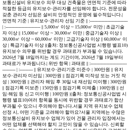
보통신설비 유지보수 의무 대상 건축물은 연면적 기준에 따라
적절한 등급의 유지보수·관리자를 선임해야 합니다. 전문성을
갖춘 관리자 선임은 설비의 안정적인 운영에 필수적입니다.|
연면적 기준 | 유지보수·관리자 선임 기준 || :--------------------------
| :------------------------ || 5,000㎡ 이상 ~ 15,000㎡ 미만 | 초급기술
자 이상 || 15,000㎡ 이상 ~ 30,000㎡ 미만 | 중급기술자 이상 ||
30,000㎡ 이상 ~ 60,000㎡ 미만 | 고급기술자 이상 || 60,000㎡ 이
상 | 특급기술자 이상 |(출처: 정보통신공사업법 시행령 별표10)
유지보수 의무를 위반할 경우 과태료가 부과될 수 있습니다.
2026년 7월 18일까지는 계도 기간이며, 2026년 7월 19일부터
과태료가 부과됩니다.| 위반 항목 | 과태료 || :-------------------------
--------- | :--------- || 유지보수·관리기준 미준수 | 300만원 || 유지
보수·관리자 미선임 | 300만원 || 점검기록 미작성 또는 거짓 작
성 | 300만원 || 관리자 해임 후 30일 내 재선임 미이행 | 300만원
|| 점검기록 미보존 | 150만원 || 점검기록 미제출 | 100만원 || 선
임·해임 등 신고 미이행 | 100만원 |(출처: 정보통신공사업법 시
행령 별표10)여러 항목을 동시에 위반할 경우 과태료가 합산
부과될 수 있으니 주의해야 합니다.서울 지역 유지보수 업체
선정 시, 어떤 기준을 고려해야 할까요?서울 지역에는 수많은
정보통신설비 유지보수 업체가 있어 건물 관리자 입장에서는
어떤 업체를 선택해야 할지 고민이 많을 수 있습니다. 신뢰할